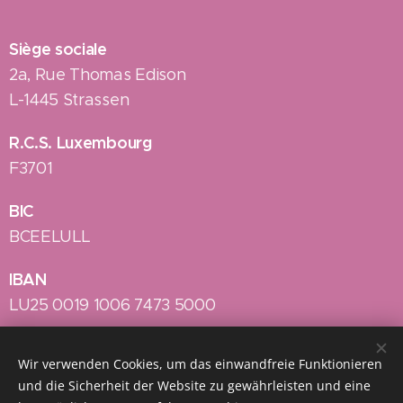
Siège sociale
2a, Rue Thomas Edison
L-1445 Strassen
R.C.S. Luxembourg
F3701
BIC
BCEELULL
IBAN
LU25 0019 1006 7473 5000
Wir verwenden Cookies, um das einwandfreie Funktionieren
Sous le Haut Patronage de Son Altesse Royale la Grande-
und die Sicherheit der Website zu gewährleisten und eine
Duchesse Stéphanie