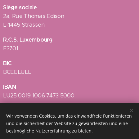
Siège sociale
2a, Rue Thomas Edison
L-1445 Strassen
R.C.S. Luxembourg
F3701
BIC
BCEELULL
IBAN
LU25 0019 1006 7473 5000
Wir verwenden Cookies, um das einwandfreie Funktionieren
Sous le Haut Patronage de Son Altesse Royale la Grande-
und die Sicherheit der Website zu gewährleisten und eine
Duchesse Stéphanie
bestmögliche Nutzererfahrung zu bieten.